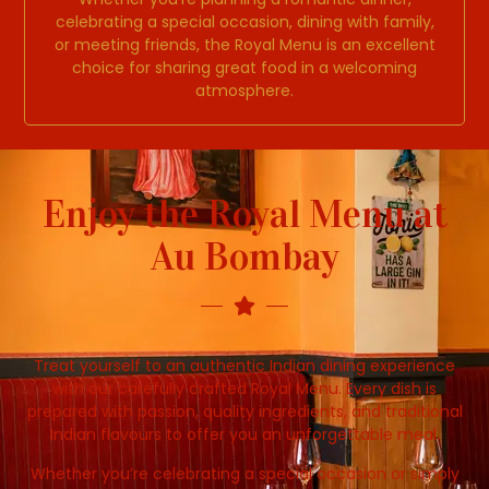
celebrating a special occasion, dining with family,
or meeting friends, the Royal Menu is an excellent
choice for sharing great food in a welcoming
atmosphere.
Enjoy the Royal Menu at
Au Bombay
Treat yourself to an authentic Indian dining experience
with our carefully crafted Royal Menu. Every dish is
prepared with passion, quality ingredients, and traditional
Indian flavours to offer you an unforgettable meal.
Whether you’re celebrating a special occasion or simply