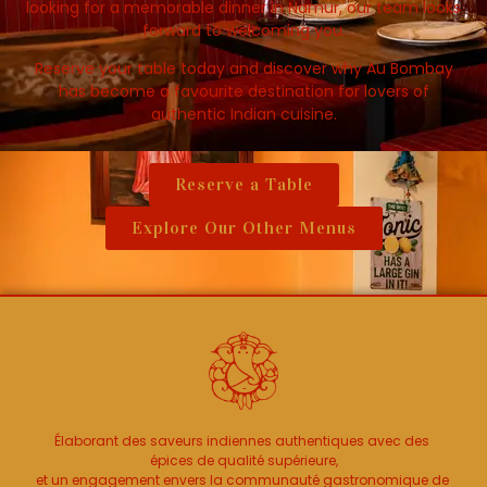
looking for a memorable dinner in Namur, our team looks
forward to welcoming you.
Reserve your table today and discover why Au Bombay
has become a favourite destination for lovers of
authentic Indian cuisine.
Reserve a Table
Explore Our Other Menus
Élaborant des saveurs indiennes authentiques avec des 
épices de qualité supérieure,
et un engagement envers la communauté gastronomique de 